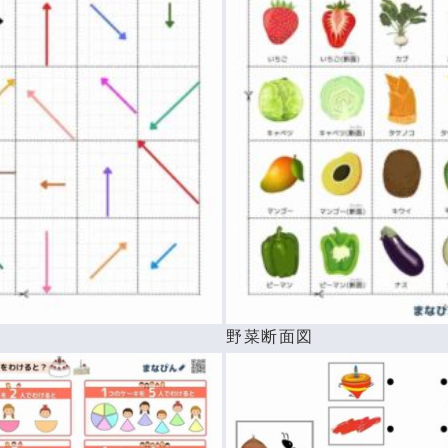
べ
野菜断面図