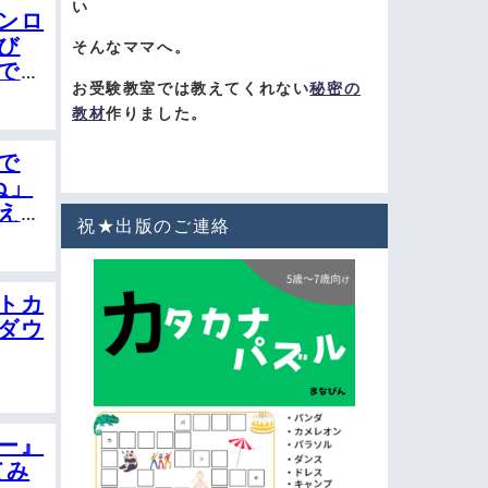
い
ンロ
び
そんなママへ。
で覚
お受験教室では教えてくれない
秘密の
教材
作りました。
で
ぬ」
えよ
祝★出版のご連絡
トカ
ダウ
ー』
てみ