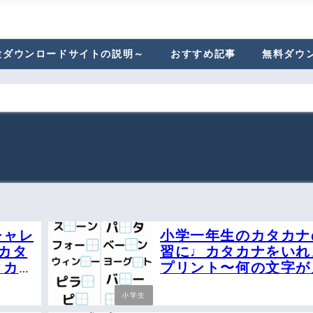
験ダウンロードサイトの説明～
おすすめ記事
無料ダウ
チャレ
小学一年生のカタカナ
カタ
習に♩カタカナをいれ
タカナ
プリント〜何の文字が
かな〜
小学生