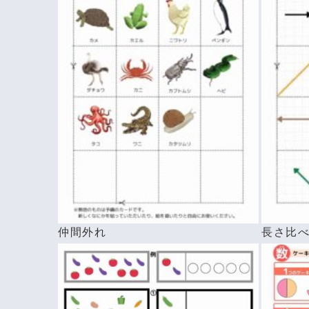
仲間外れ
長さ比