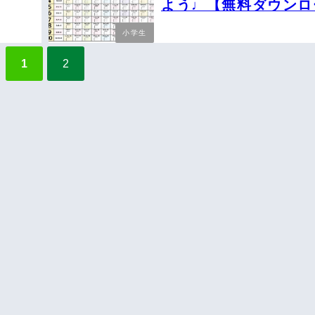
よう♩【無料ダウンロ
可能】
小学生
1
2