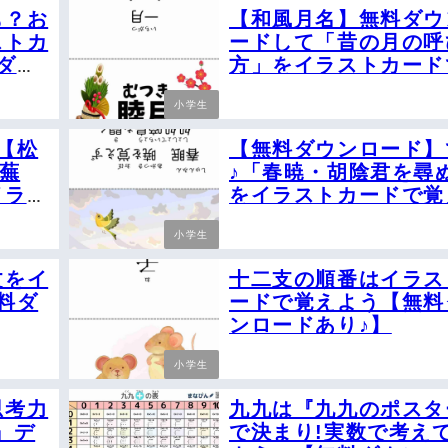
も？お
【和風月名】無料ダウ
ストカ
ードして「昔の月の呼
ダウ
方」をイラストカード
えよう♪
小学生
【松
【無料ダウンロード】
謝蕪
♪「春暁・胡陰君を尋
イラス
をイラストカードで覚
ぼう！
う！
小学生
文をイ
十二支の順番はイラス
料ダ
ードで覚えよう【無料
ンロードあり♪】
小学生
思考力
九九は『九九のポスタ
』デ
で決まり!実数で考え