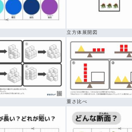
前
立方体展開図
重さ比べ