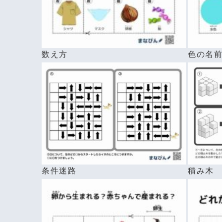
数え方
色の名
条件迷路
積み木