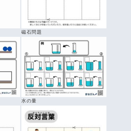
磁石問題
水の量