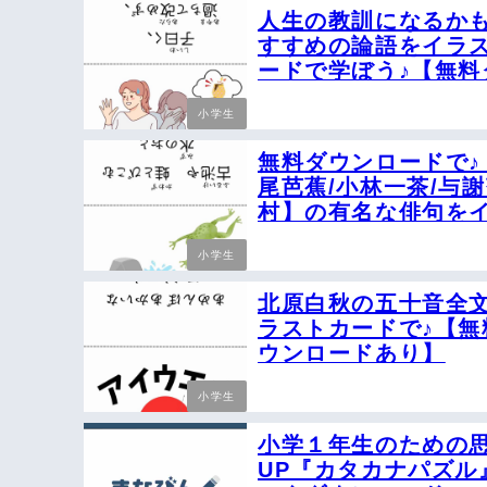
人生の教訓になるか
すすめの論語をイラ
ードで学ぼう♪【無料
ンロードあり】
小学生
無料ダウンロードで♪
尾芭蕉/小林一茶/与
村】の有名な俳句を
トカードで楽しく学
小学生
北原白秋の五十音全
ラストカードで♪【無
ウンロードあり】
小学生
小学１年生のための
UP『カタカナパズル