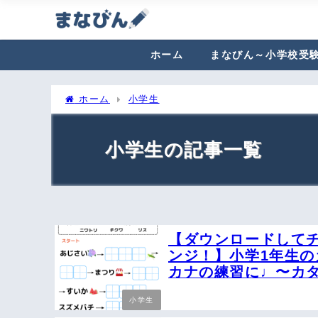
ホーム
まなびん～小学校受
ホーム
小学生
小学生
【ダウンロードして
ンジ！】小学1年生の
カナの練習に♩〜カ
しりとりプリント〜
小学生