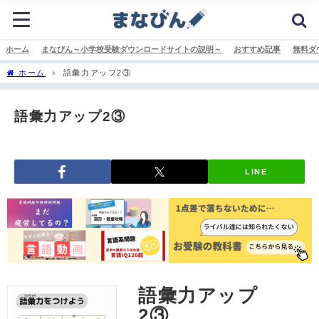
ホーム
まなびん～小学校受験ダウンロードサイトの説明～
おすすめ記事
無料ダ
ホーム
語彙力アップ2③
語彙力アップ2③
LINE
語彙力アップ
2③