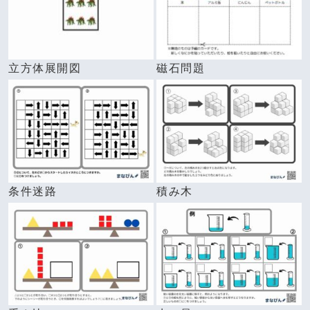
立方体展開図
磁石問題
条件迷路
積み木