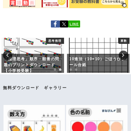
LINE
思考推理
算数
「推理思考」順序・順番の問
10進法（10×10）ごほうびシ
題のプリントダウンロード
ール台紙
【小学校受験】
無料ダウンロード ギャラリー