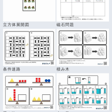
立方体展開図
磁石問題
条件迷路
積み木