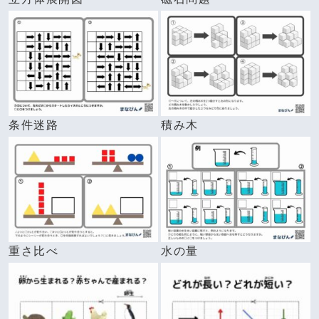
条件迷路
積み木
重さ比べ
水の量