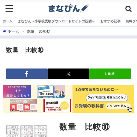
ホーム
まなびん～小学校受験ダウンロードサイトの説明～
おすすめ記事
無料ダ
ホーム
数量 比較⑩
数量 比較⑩
LINE
数量 比較⑩