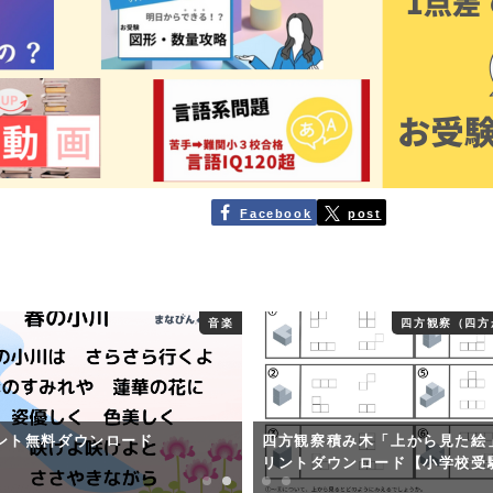
Facebook
post
音楽
四方観察（四方
ント無料ダウンロード
四方観察積み木「上から見た絵
リントダウンロード【小学校受