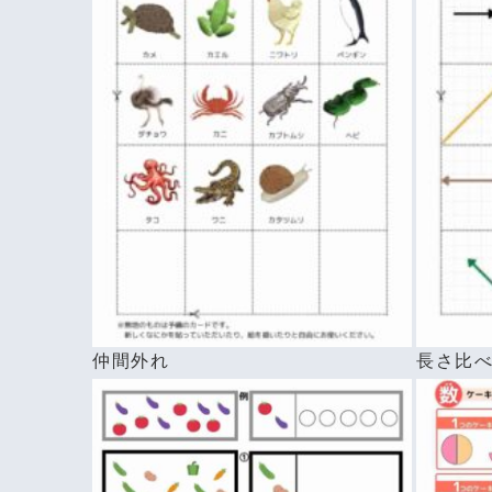
仲間外れ
長さ比