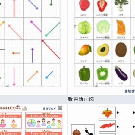
べ
野菜断面図