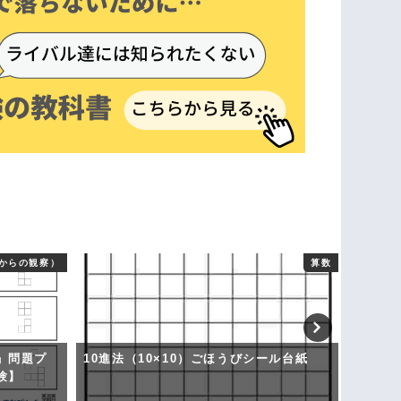
からの観察）
算数
」問題プ
10進法（10×10）ごほうびシール台紙
「推理
験】
トダウ