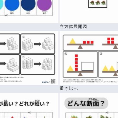
前
立方体展開図
重さ比べ