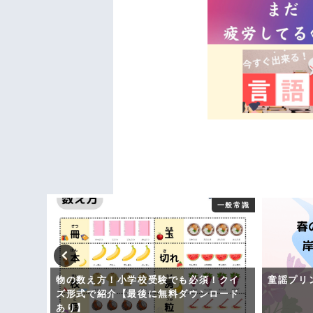
思考推理
一般常識
プリン
物の数え方！小学校受験でも必須！クイ
童謡プリ
ズ形式で紹介【最後に無料ダウンロード
あり】