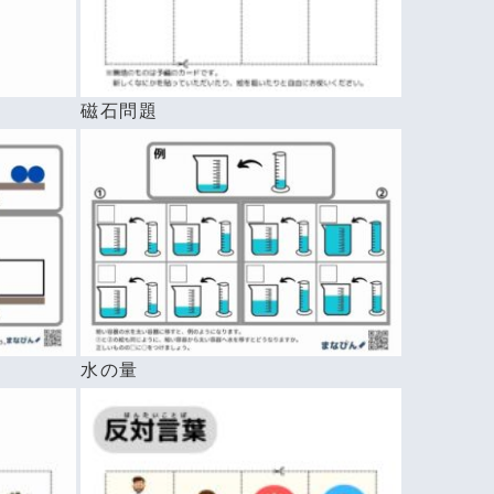
磁石問題
水の量