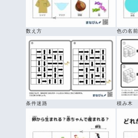
数え方
色の名
条件迷路
積み木