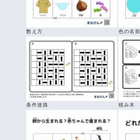
数え方
色の名
条件迷路
積み木