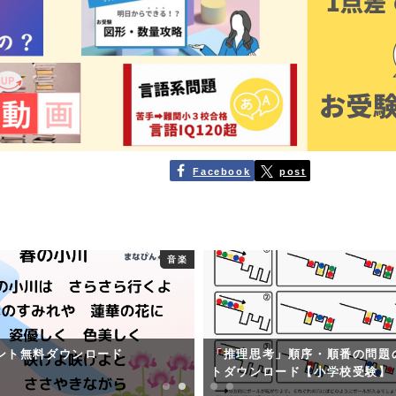
Facebook
post
音楽
ント無料ダウンロード
「推理思考」順序・順番の問題
トダウンロード【小学校受験】