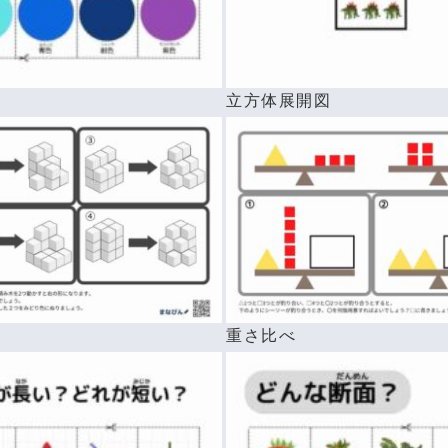
前
立方体展開図
重さ比べ