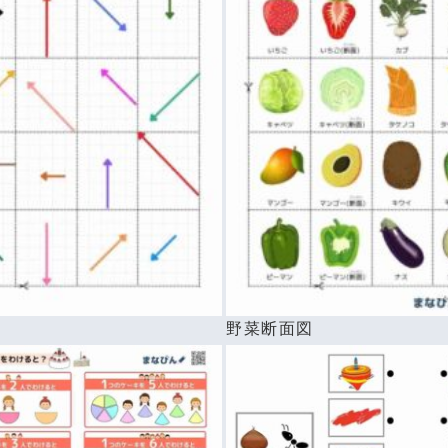
べ
野菜断面図