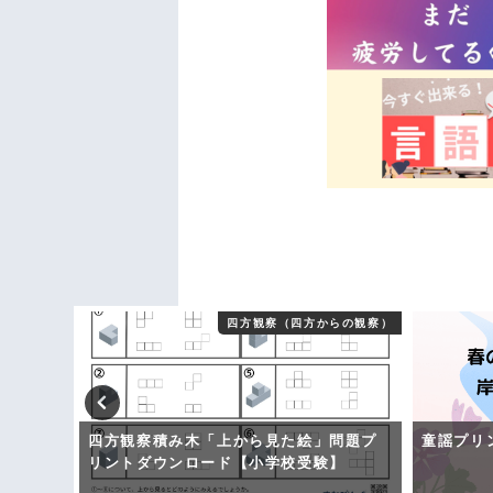
一般常識
四方観察（四方からの観察）
！クイ
四方観察積み木「上から見た絵」問題プ
童謡プリ
ロード
リントダウンロード【小学校受験】