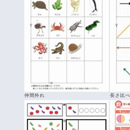
仲間外れ
長さ比