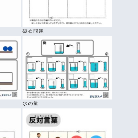
磁石問題
水の量