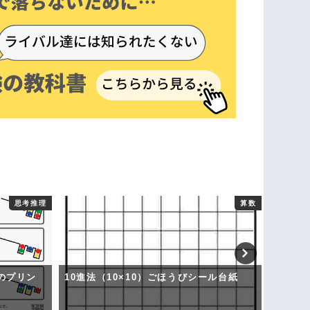
思考推理
算数
のプリン
10進法（10×10）ごほうびシール台紙
物の数
ズ形式
あり】