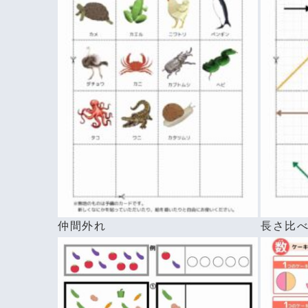
仲間外れ
長さ比