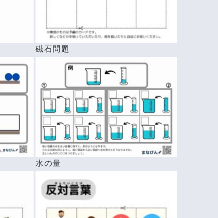
磁石問題
水の量