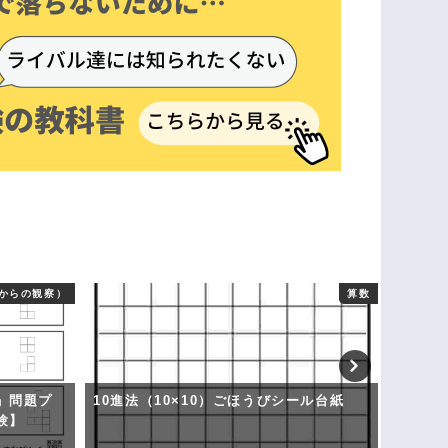
からの観察）
算数
」問題プ
10進法（10×10）ごほうびシール台紙
物の数
験】
ズ形式
あり】