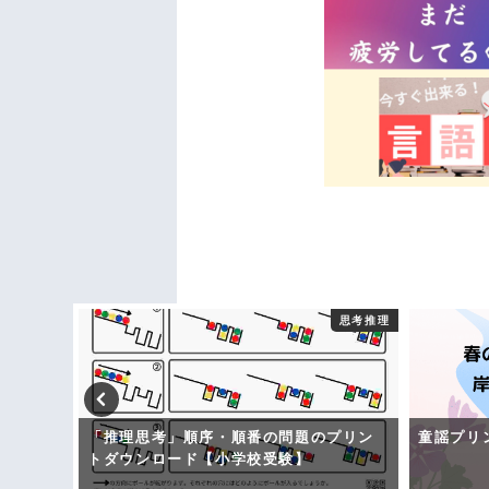
一般常識
思考推理
！クイ
「推理思考」順序・順番の問題のプリン
童謡プリ
ロード
トダウンロード【小学校受験】