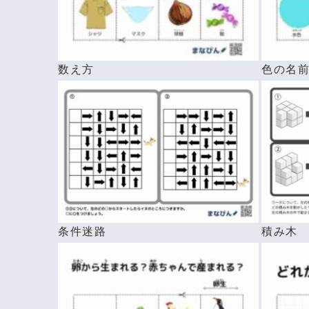
数え方
色の名
条件迷路
積み木