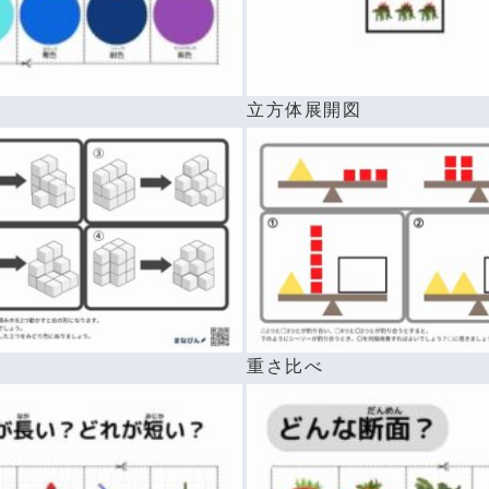
前
立方体展開図
重さ比べ