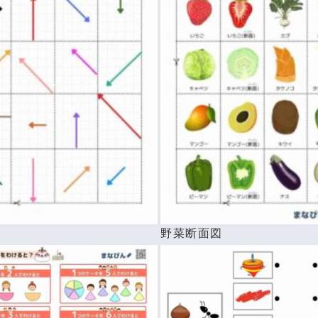
べ
野菜断面図