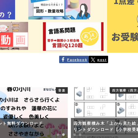
Facebook
post
音楽
四方観察（四方
ント無料ダウンロード
四方観察積み木「上から見た絵
リントダウンロード【小学校受