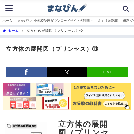
ホーム
まなびん～小学校受験ダウンロードサイトの説明～
おすすめ記事
無料ダ
ホーム
立方体の展開図（プリンセス）⑩
立方体の展開図（プリンセス）⑩
LINE
立方体の展開
図（プリンセ