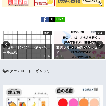
LINE
算数
音楽
10進法（10×10）ごほうびシ
童謡プリント無料ダウンロー
ール台紙
ド
無料ダウンロード ギャラリー