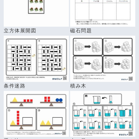
立方体展開図
磁石問題
条件迷路
積み木