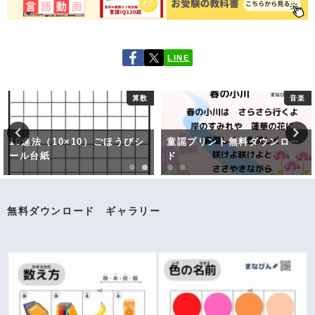
LINE
算数
音楽
10進法（10×10）ごほうびシ
童謡プリント無料ダウンロー
ール台紙
ド
無料ダウンロード ギャラリー