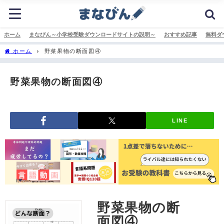
ホーム
まなびん～小学校受験ダウンロードサイトの説明～
おすすめ記事
無料ダ
ホーム
野菜果物の断面図④
野菜果物の断面図④
LINE
野菜果物の断
面図④