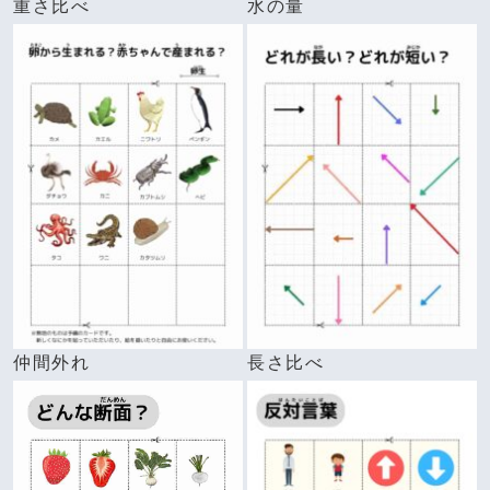
重さ比べ
水の量
仲間外れ
長さ比べ