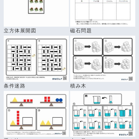
立方体展開図
磁石問題
条件迷路
積み木