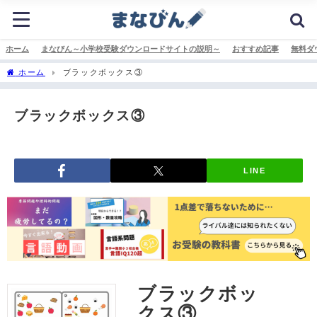
ホーム
まなびん～小学校受験ダウンロードサイトの説明～
おすすめ記事
無料ダ
ホーム
ブラックボックス③
ブラックボックス③
LINE
ブラックボッ
クス③