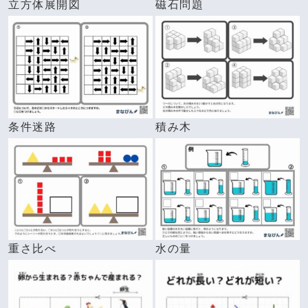
立方体展開図
磁石問題
条件迷路
積み木
重さ比べ
水の量