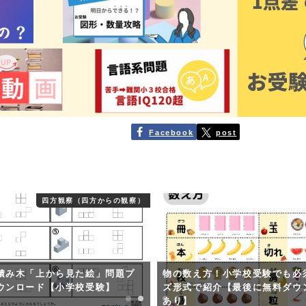
Facebook
post
四方観察（四方からの観察）
積み木「上から見た絵」問題プ
物の数え方！小学校受験でも必
ウンロード【小学校受験】
ズ形式で紹介【最後に無料ダウ
あり】