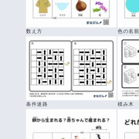
数え方
色の名
条件迷路
積み木