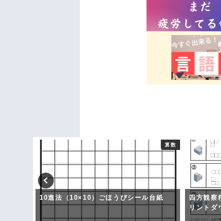
音楽
算数
10進法（10×10）ごほうびシール台紙
四方観察
リントダ