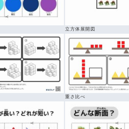
前
立方体展開図
重さ比べ