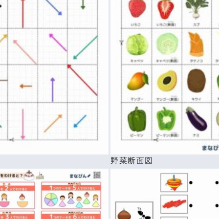
べ
野菜断面図