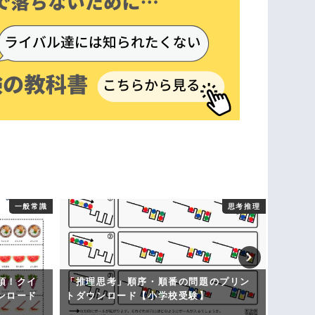
一般常識
思考推理
須！クイ
「推理思考」順序・順番の問題のプリン
童謡プ
ンロード
トダウンロード【小学校受験】