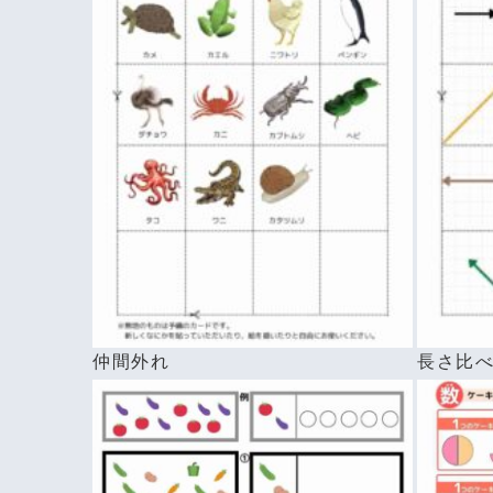
仲間外れ
長さ比