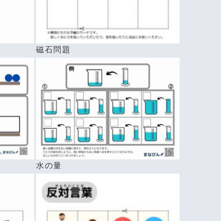
磁石問題
水の量