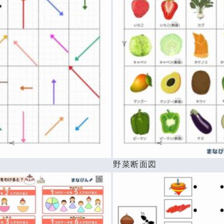
べ
野菜断面図