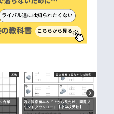
算数
四方観察（四方からの観察）
ール台紙
四方観察積み木「上から見た絵」問題プ
童謡プ
リントダウンロード【小学校受験】