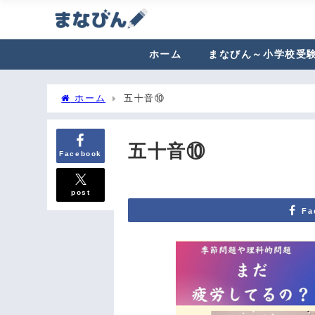
ホーム
まなびん～小学校受
ホーム
五十音⑩
五十音⑩
Facebook
post
Fa