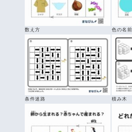
数え方
色の名
条件迷路
積み木