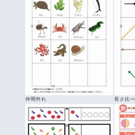
仲間外れ
長さ比