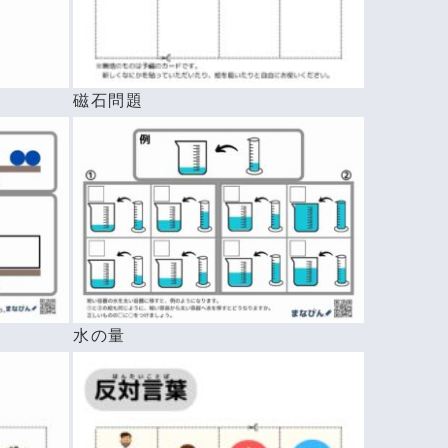
磁石問題
水の量