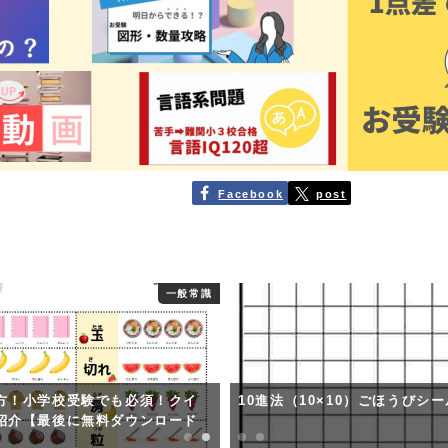
Facebook
post
一般常識
方！小学校受験でも必須！クイ
10進法（10×10）ごほうびシ
紹介【最後に無料ダウンロード